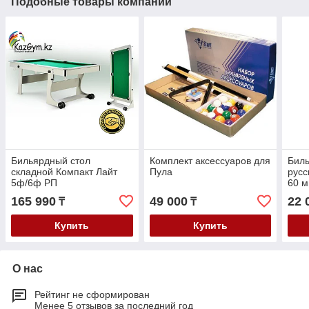
Подобные товары компании
Бильярдный стол
Комплект аксессуаров для
Бил
складной Компакт Лайт
Пула
русс
5ф/6ф РП
60 
165 990
49 000
22 
₸
₸
Купить
Купить
О нас
Рейтинг не сформирован
Менее 5 отзывов за последний год