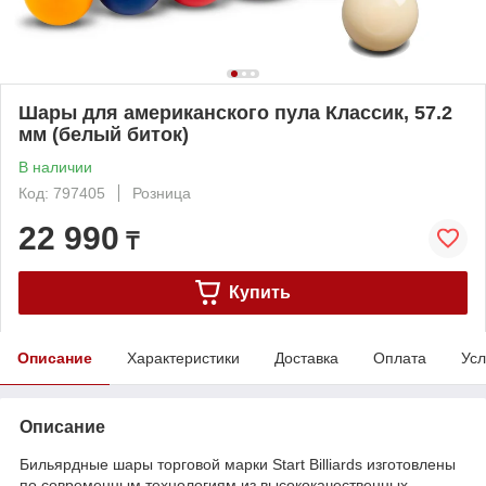
Шары для американского пула Классик, 57.2
мм (белый биток)
В наличии
Код: 797405
Розница
22 990
₸
Купить
Описание
Характеристики
Доставка
Оплата
Усл
Описание
Бильярдные шары торговой марки Start Billiards изготовлены
по современным технологиям из высококачественных