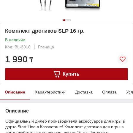
Комплект дротиков SLP 16 гр.
В наличии
Код: BL-3018
Розница
1 990
₸
Купить
Описание
Характеристики
Доставка
Оплата
Усл
Описание
Официальный дилер производителя аксессуаров для игры в
дартс Start Line в Казахстане! Комплект дротиков для игры в
дартс любительского уровня, весом 16 гр. Дротики с