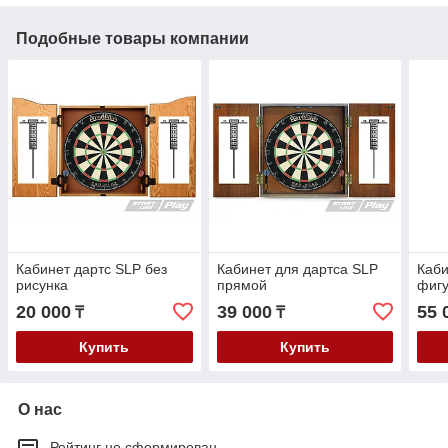
Подобные товары компании
Кабинет дартс SLP без
Кабинет для дартса SLP
Каби
рисунка
прямой
фиг
20 000
39 000
55 
₸
₸
Купить
Купить
О нас
Рейтинг не сформирован