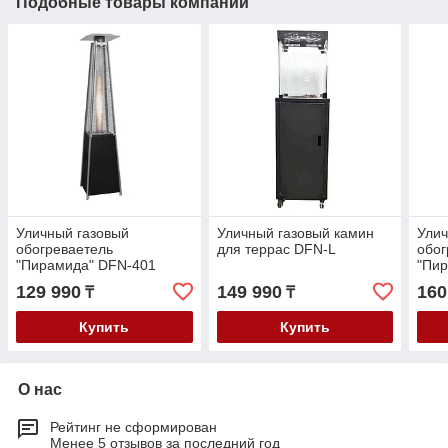
Подобные товары компании
Уличный газовый
Уличный газовый камин
Улич
обогреваетель
для террас DFN-L
обог
"Пирамида" DFN-401
"Пи
(краш.)
129 990
149 990
160
₸
₸
Купить
Купить
О нас
Рейтинг не сформирован
Менее 5 отзывов за последний год