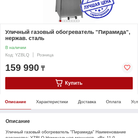
Уличный газовый обогреватель "Пирамида",
нержав. сталь
В наличии
Код: YZBLQ
Розница
159 990
₸
Купить
Описание
Характеристики
Доставка
Оплата
Усл
Описание
Уличный газовый обогреватель "Пирамида" Наименование
параметра: YZBLQ Номинальная мощность, кВт: 11,0