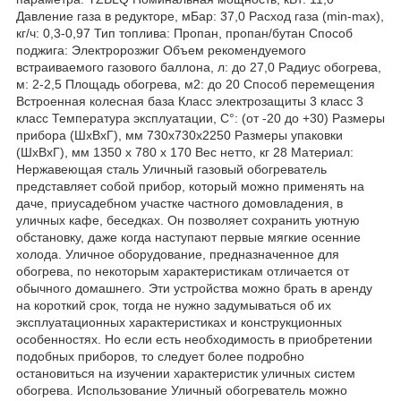
Давление газа в редукторе, мБар: 37,0 Расход газа (min-max),
кг/ч: 0,3-0,97 Тип топлива: Пропан, пропан/бутан Способ
поджига: Электророзжиг Объем рекомендуемого
встраиваемого газового баллона, л: до 27,0 Радиус обогрева,
м: 2-2,5 Площадь обогрева, м2: до 20 Способ перемещения
Встроенная колесная база Класс электрозащиты 3 класс 3
класс Температура эксплуатации, С°: (от -20 до +30) Размеры
прибора (ШхВхГ), мм 730х730х2250 Размеры упаковки
(ШхВхГ), мм 1350 х 780 х 170 Вес нетто, кг 28 Материал:
Нержавеющая сталь Уличный газовый обогреватель
представляет собой прибор, который можно применять на
даче, приусадебном участке частного домовладения, в
уличных кафе, беседках. Он позволяет сохранить уютную
обстановку, даже когда наступают первые мягкие осенние
холода. Уличное оборудование, предназначенное для
обогрева, по некоторым характеристикам отличается от
обычного домашнего. Эти устройства можно брать в аренду
на короткий срок, тогда не нужно задумываться об их
эксплуатационных характеристиках и конструкционных
особенностях. Но если есть необходимость в приобретении
подобных приборов, то следует более подробно
остановиться на изучении характеристик уличных систем
обогрева. Использование Уличный обогреватель можно