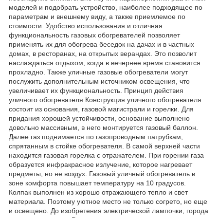
моделей и подобрать устройство, наиболее подходящее по
параметрам и внешнему виду, а также приемлемое по
стоимости. Удобство использования и отличная
функциональность газовых обогревателей позволяет
применять их для обогрева беседок на дачах и в частных
домах, в ресторанах, на открытых верандах. Это позволит
наслаждаться отдыхом, когда в вечернее время становится
прохладно. Также уличные газовые обогреватели могут
послужить дополнительным источником освещения, что
увеличивает их функциональность. Принцип действия
уличного обогревателя Конструкция уличного обогревателя
состоит из основания, газовой магистрали и горелки. Для
придания хорошей устойчивости, основание выполнено
довольно массивным, в него монтируется газовый баллон.
Далее газ поднимается по газопроводным патрубкам,
спрятанным в стойке обогревателя. В самой верхней части
находится газовая горелка с отражателем. При горении газа
образуется инфракрасное излучение, которое нагревает
предметы, но не воздух. Газовый уличный обогреватель в
зоне комфорта повышает температуру на 10 градусов.
Колпак выполнен из хорошо отражающего тепло и свет
материала. Поэтому уютное место не только согрето, но еще
и освещено. До изобретения электрической лампочки, города