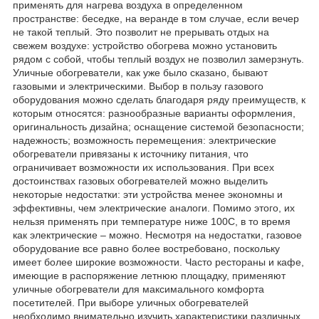
применять для нагрева воздуха в определенном
пространстве: беседке, на веранде в том случае, если вечер
не такой теплый. Это позволит не прерывать отдых на
свежем воздухе: устройство обогрева можно установить
рядом с собой, чтобы теплый воздух не позволил замерзнуть.
Уличные обогреватели, как уже было сказано, бывают
газовыми и электрическими. Выбор в пользу газового
оборудования можно сделать благодаря ряду преимуществ, к
которым относятся: разнообразные варианты оформления,
оригинальность дизайна; оснащение системой безопасности;
надежность; возможность перемещения: электрические
обогреватели привязаны к источнику питания, что
ограничивает возможности их использования. При всех
достоинствах газовых обогревателей можно выделить
некоторые недостатки: эти устройства менее экономны и
эффективны, чем электрические аналоги. Помимо этого, их
нельзя применять при температуре ниже 100С, в то время
как электрические – можно. Несмотря на недостатки, газовое
оборудование все равно более востребовано, поскольку
имеет более широкие возможности. Часто рестораны и кафе,
имеющие в распоряжение летнюю площадку, применяют
уличные обогреватели для максимального комфорта
посетителей. При выборе уличных обогревателей
необходимо внимательно изучить характеристики различных