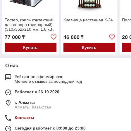
Тостер, гриль контактный
Киевница настенная К-24
Поло
для донера (одинарный)
(310х362х210 мм, 1,8 кВт,
220 В)
77 000
46 000
20 
₸
₸
Купить
Купить
О нас
Рейтинг не сформирован
Менее 5 отзывов за последний год
Работает с 26.10.2020
г. Алматы
Алматы, Казахстан
Контакты
Сегодня работает с 09:00 до 23:00