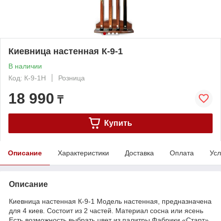
Киевница настенная К-9-1
В наличии
Код: К-9-1Н
Розница
18 990
₸
Купить
Описание
Характеристики
Доставка
Оплата
Усл
Описание
Киевница настенная К-9-1 Модель настенная, предназначена
для 4 киев. Состоит из 2 частей. Материал сосна или ясень
Есть возможность выбрать цвет из палитры Фабрики «Старт»