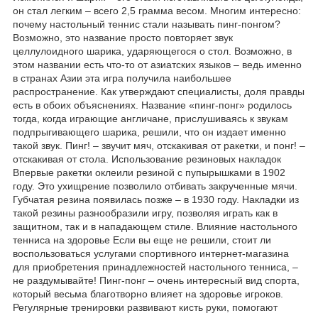
он стал легким – всего 2,5 грамма весом. Многим интересно:
почему настольный теннис стали называть пинг-понгом?
Возможно, это название просто повторяет звук
целлулоидного шарика, ударяющегося о стол. Возможно, в
этом названии есть что-то от азиатских языков – ведь именно
в странах Азии эта игра получила наибольшее
распространение. Как утверждают специалисты, доля правды
есть в обоих объяснениях. Название «пинг-понг» родилось
тогда, когда играющие англичане, прислушиваясь к звукам
подпрыгивающего шарика, решили, что он издает именно
такой звук. Пинг! – звучит мяч, отскакивая от ракетки, и понг! –
отскакивая от стола. Использование резиновых накладок
Впервые ракетки оклеили резиной с пупырышками в 1902
году. Это ухищрение позволило отбивать закрученные мячи.
Губчатая резина появилась позже – в 1930 году. Накладки из
такой резины разнообразили игру, позволяя играть как в
защитном, так и в нападающем стиле. Влияние настольного
тенниса на здоровье Если вы еще не решили, стоит ли
воспользоваться услугами спортивного интернет-магазина
для приобретения принадлежностей настольного тенниса, –
не раздумывайте! Пинг-понг – очень интересный вид спорта,
который весьма благотворно влияет на здоровье игроков.
Регулярные тренировки развивают кисть руки, помогают