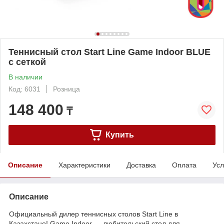
Теннисный стол Start Line Game Indoor BLUE
с сеткой
В наличии
Код: 6031
Розница
148 400
₸
Купить
Описание
Характеристики
Доставка
Оплата
Усл
Описание
Официальный дилер теннисных столов Start Line в
Казахстане! Game Indoor ― любительский стол для