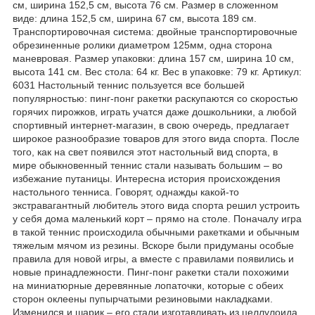
см, ширина 152,5 см, высота 76 см. Размер в сложенном
виде: длина 152,5 см, ширина 67 см, высота 189 см.
Транспортировочная система: двойные транспортировочные
обрезиненные ролики диаметром 125мм, одна сторона
маневровая. Размер упаковки: длина 157 см, ширина 10 см,
высота 141 см. Вес стола: 64 кг. Вес в упаковке: 79 кг. Артикул:
6031 Настольный теннис пользуется все большей
популярностью: пинг-понг ракетки раскупаются со скоростью
горячих пирожков, играть учатся даже дошкольники, а любой
спортивный интернет-магазин, в свою очередь, предлагает
широкое разнообразие товаров для этого вида спорта. После
того, как на свет появился этот настольный вид спорта, в
мире обыкновенный теннис стали называть большим – во
избежание путаницы. Интересна история происхождения
настольного тенниса. Говорят, однажды какой-то
экстравагантный любитель этого вида спорта решил устроить
у себя дома маленький корт – прямо на столе. Поначалу игра
в такой теннис происходила обычными ракетками и обычным
тяжелым мячом из резины. Вскоре были придуманы особые
правила для новой игры, а вместе с правилами появились и
новые принадлежности. Пинг-понг ракетки стали похожими
на миниатюрные деревянные лопаточки, которые с обеих
сторон оклеены пупырчатыми резиновыми накладками.
Изменился и шарик – его стали изготавливать из целлулоида,