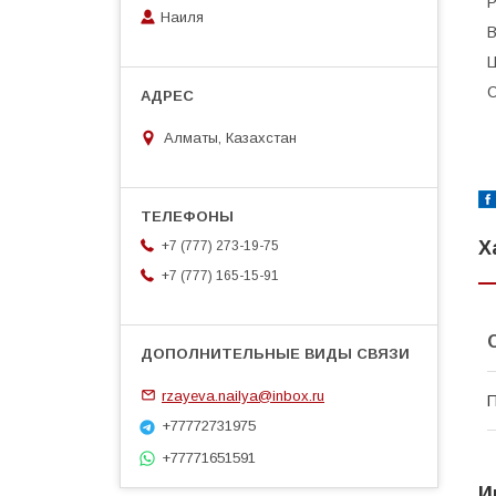
Р
Наиля
В
Ц
С
Алматы, Казахстан
Х
+7 (777) 273-19-75
+7 (777) 165-15-91
rzayeva.nailya@inbox.ru
П
+77772731975
+77771651591
И