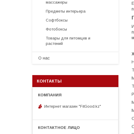
массажеры
Е
п
Предметы интерьера
Софтбоксы
И
Фотобоксы
п
м
Товары для питомцев и
растений
О нас
Н
Т
М
КОНТАКТЫ
Т
Р
М
Интернет магазин "FitGood.kz"
М
О
О