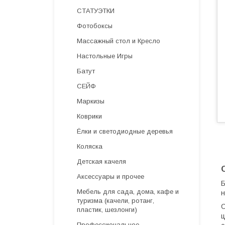
СТАТУЭТКИ
Фотобоксы
Массажный стол и Кресло
Настольные Игры
Батут
СЕЙФ
Маркизы
Коврики
Ёлки и светодиодные деревья
Коляска
Детская качеля
Аксессуары и прочее
Б
Мебель для сада, дома, кафе и
н
туризма (качели, ротанг,
С
пластик, шезлонги)
ц
Профессиональное