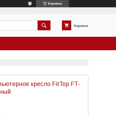
Корзина
Корзина
ьютерное кресло FitTop FT-
рный
7