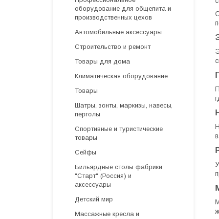
с
оборудование для общепита и
С
производственных цехов
п
Автомобильные аксессуары
Строительство и ремонт
Э
с
Товары для дома
Климатическая оборудование
П
Товары
г
Шатры, зонты, маркизы, навесы,
перголы
Н
Спортивные и туристические
в
товары
Сейфы
У
Бильярдные столы фабрики
п
"Cтарт" (Россия) и
аксессуары
Детский мир
М
ж
Массажные кресла и