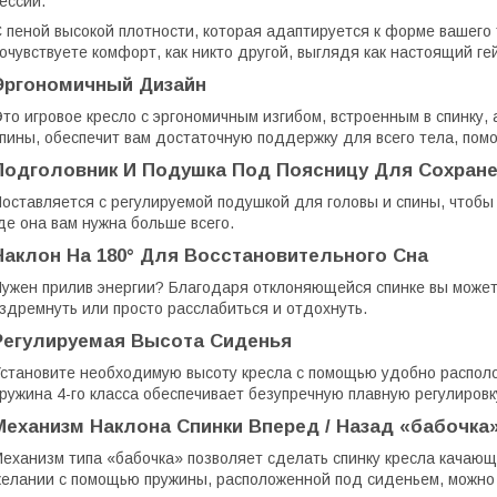
ессий.
 пеной высокой плотности, которая адаптируется к форме вашего
очувствуете комфорт, как никто другой, выглядя как настоящий ге
Эргономичный Дизайн
то игровое кресло с эргономичным изгибом, встроенным в спинку,
пины, обеспечит вам достаточную поддержку для всего тела, помо
Подголовник И Подушка Под Поясницу Для Сохране
оставляется с регулируемой подушкой для головы и спины, чтобы
де она вам нужна больше всего.
Наклон На 180° Для Восстановительного Сна
ужен прилив энергии? Благодаря отклоняющейся спинке вы можете
здремнуть или просто расслабиться и отдохнуть.
Регулируемая Высота Сиденья
становите необходимую высоту кресла с помощью удобно располо
ружина 4-го класса обеспечивает безупречную плавную регулировк
Механизм Наклона Спинки Вперед / Назад «бабочка
еханизм типа «бабочка» позволяет сделать спинку кресла качающ
елании с помощью пружины, расположенной под сиденьем, можно 