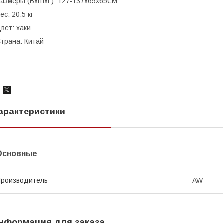
азмеры (ВxШxГ): 127-137х65х65CM
ес: 20.5 кг
вет: хаки
трана: Китай
арактеристики
Основные
роизводитель
AW
нформация для заказа