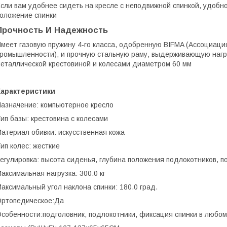
сли вам удобнее сидеть на кресле с неподвижной спинкой, удобн
оложение спинки
Прочность И Надежность
меет газовую пружину 4-го класса, одобренную BIFMA (Ассоциаци
ромышленности), и прочную стальную раму, выдерживающую нагру
еталлической крестовиной и колесами диаметром 60 мм
Характеристики
азначение: компьютерное кресло
ип базы: крестовина с колесами
атериал обивки: искусственная кожа
ип колес: жесткие
егулировка: высота сиденья, глубина положения подлокотников, п
аксимальная нагрузка: 300.0 кг
аксимальный угол наклона спинки: 180.0 град.
ртопедическое:Да
собенности:подголовник, подлокотники, фиксация спинки в любом