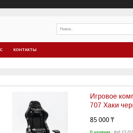
АС
КОНТАКТЫ
Игровое комп
707 Хаки че
85 000 ₸
В наличии
Код:
FT-70