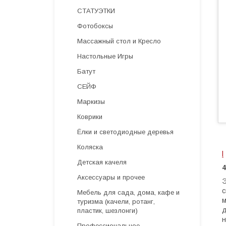
СТАТУЭТКИ
Фотобоксы
Массажный стол и Кресло
Настольные Игры
Батут
СЕЙФ
Маркизы
Коврики
Ёлки и светодиодные деревья
Коляска
l
Детская качеля
Аксессуары и прочее
Э
с
Мебель для сада, дома, кафе и
м
туризма (качели, ротанг,
д
пластик, шезлонги)
н
Профессиональное