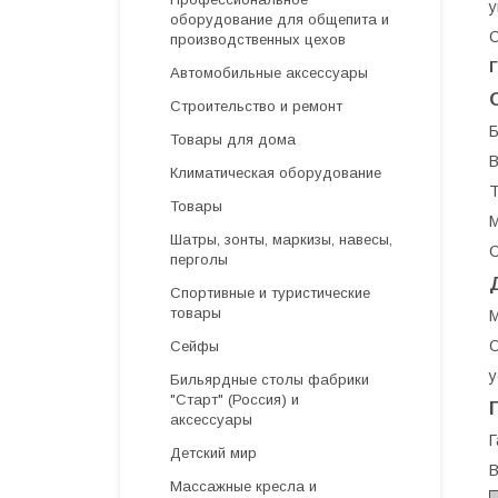
у
оборудование для общепита и
С
производственных цехов
Автомобильные аксессуары
Строительство и ремонт
Б
Товары для дома
Климатическая оборудование
Т
Товары
Шатры, зонты, маркизы, навесы,
С
перголы
Спортивные и туристические
товары
M
О
Сейфы
у
Бильярдные столы фабрики
"Cтарт" (Россия) и
аксессуары
Г
Детский мир
В
Массажные кресла и