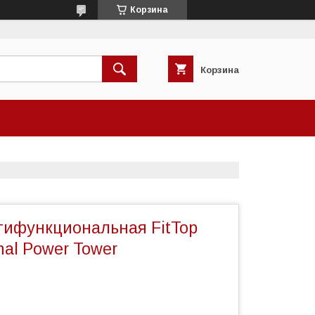
Корзина
Корзина
тифункциональная FitTop
nal Power Tower