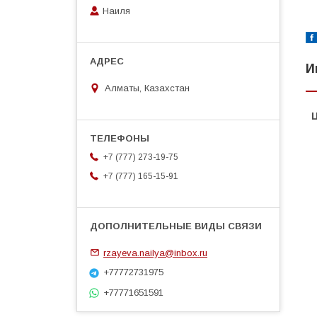
Наиля
И
Алматы, Казахстан
+7 (777) 273-19-75
+7 (777) 165-15-91
rzayeva.nailya@inbox.ru
+77772731975
+77771651591