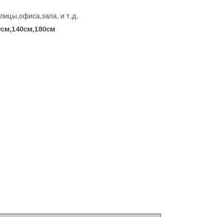
лицы,офиса,зала, и т.д.
0см,140см,180см