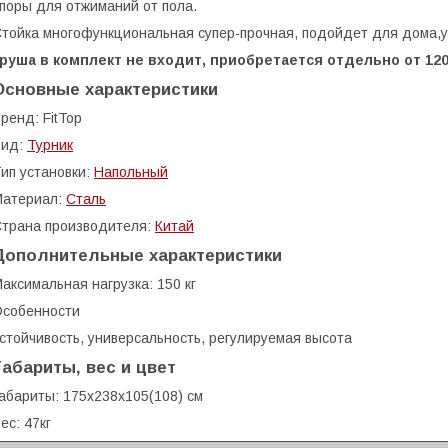
поры для отжиманий от пола.
тойка многофункциональная супер-прочная, подойдет для дома,у
Груша в комплект не входит, приобретается отдельно от 12
Основные характеристики
ренд: FitTop
Вид:
Турник
ип установки:
Напольный
Материал:
Сталь
трана производителя:
Китай
Дополнительные характеристики
aксимальная нагрузка: 150 кг
собенности
стойчивость, универсальность, регулируемая высота
Габариты, вес и цвет
абариты: 175х238х105(108) см
ес: 47кг