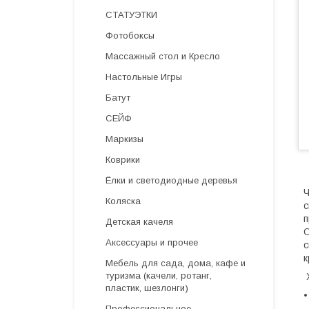
СТАТУЭТКИ
Фотобоксы
Массажный стол и Кресло
Настольные Игры
Батут
СЕЙФ
Маркизы
Коврики
Ёлки и светодиодные деревья
Ч
Коляска
с
п
Детская качеля
О
Аксессуары и прочее
с
к
Мебель для сада, дома, кафе и
туризма (качели, ротанг,
Х
пластик, шезлонги)
•
Профессиональное