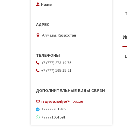
Наиля
Т
Алматы, Казахстан
И
+7 (777) 273-19-75
+7 (777) 165-15-91
rzayeva.nailya@inbox.ru
+77772731975
+77771651591