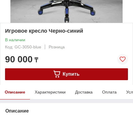
Игровое кресло Черно-синий
В наличии
Код: GC-3050-blue
Розница
90 000
₸
Купить
Описание
Характеристики
Доставка
Оплата
Усл
Описание