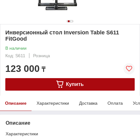
Инверсионный стол Inversion Table S611
FitGood
В наличии
Код: S611
Розница
123 000
₸
Купить
Описание
Характеристики
Доставка
Оплата
Усл
Описание
Характеристики