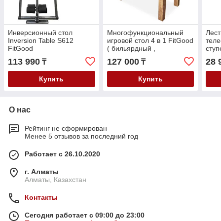
Инверсионный стол
Многофункциональный
Лес
Inversion Table S612
игровой стол 4 в 1 FitGood
теле
FitGood
( бильярдный ,
ступ
аэрохоккее, нас. футболь,
Fit
113 990
127 000
28 
₸
₸
настольным тен.
Купить
Купить
О нас
Рейтинг не сформирован
Менее 5 отзывов за последний год
Работает с 26.10.2020
г. Алматы
Алматы, Казахстан
Контакты
Сегодня работает с 09:00 до 23:00