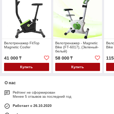
Велотренажер FitTop
Велотренажер - Magnetic
Вело
Magnetic Cosfer
Bike (FT-6017), (Зеленый-
Bike
белый)
41 000
58 000
115
₸
₸
Купить
Купить
О нас
Рейтинг не сформирован
Менее 5 отзывов за последний год
Работает с 26.10.2020