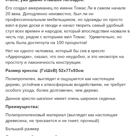
Его создал американец по имени Томас Ли в самом начале
20 века. Доподлинно неизвестно, был ли он
профессиональным мебельщиком, но однажды он просто
взял в руки доски и гвозди и начал творить самый удобный
стул всех времен и народов, который впоследствии назвали в
честь гор, рядом с которыми жил Томас. Удивительно, но
цель была достигнута на 100 процентов!
Нет ни одного человека, который бы сев в кресло
«Адирондак», сказал, что оно неудобно, и это несмотря на
простоту и лаконичность конструкции.
Размер кресла: (ГхШхВ) 52х77х93см
Полипропилен, выглядит и ощущается как настоящее
дерево, устойчив к атмосферным воздействиям, не требует
особого ухода, более долговечен, чем дерево.
Данное кресло-шезлонг имеет очень широкое сиденье.
Преимущества:
Полипропиленовый материал (выглядит как настоящая
древесина, не трескается и не гниет, прочный)
Большой размер