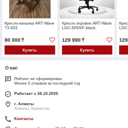
Кресло-качалка ART-Wave
Кресло игровое ART-Wave
Крес
73-003
LGC-5093/F-black
LGC-
80 000
129 990
129
₸
₸
Купить
Купить
О нас
Рейтинг не сформирован
Менее 5 отзывов за последний год
Работает с 26.10.2020
г. Алматы
Алматы, Казахстан
Контакты