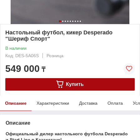
Настольный футбол, кикер Desperado
"Шериф Спорт"
В наличии
Код: DES-5A06S
Розница
549 000
₸
Купить
Описание
Характеристики
Доставка
Оплата
Усл
Описание
Официальный дилер настольного футбола Desperado
и Start Line в Казахстане!