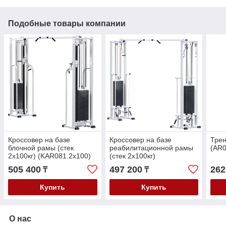
Подобные товары компании
Кроссовер на базе
Кроссовер на базе
Трен
блочной рамы (стек
реабилитационной рамы
(AR0
2х100кг) (KAR081.2х100)
(стек 2х100кг)
(KAR082.2х100)
505 400
497 200
262
₸
₸
Купить
Купить
О нас