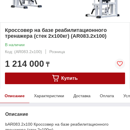
Кроссовер на базе реабилитационного
тренажера (стек 2х100кг) (AR083.2х100)
В наличии
Код: (AR083.2х100)
Розница
1 214 000
₸
Купить
Описание
Характеристики
Доставка
Оплата
Усл
Описание
bAR083.2х100 Кроссовер на базе реабилитационного
тренажера (стек 2х100кг)