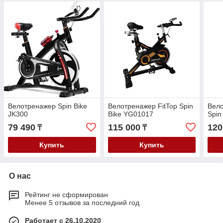
Велотренажер Spin Bike
Велотренажер FitTop Spin
Вело
JK300
Bike YG01017
Spin
79 490
115 000
120
₸
₸
Купить
Купить
О нас
Рейтинг не сформирован
Менее 5 отзывов за последний год
Работает с 26.10.2020