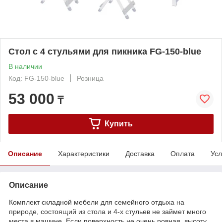
Стол с 4 стульями для пикника FG-150-blue
В наличии
Код: FG-150-blue
Розница
53 000
₸
Купить
Описание
Характеристики
Доставка
Оплата
Усл
Описание
Комплект складной мебели для семейного отдыха на
природе, состоящий из стола и 4-х стульев не займет много
места в машине. Если поверхность не очень ровная, высоту