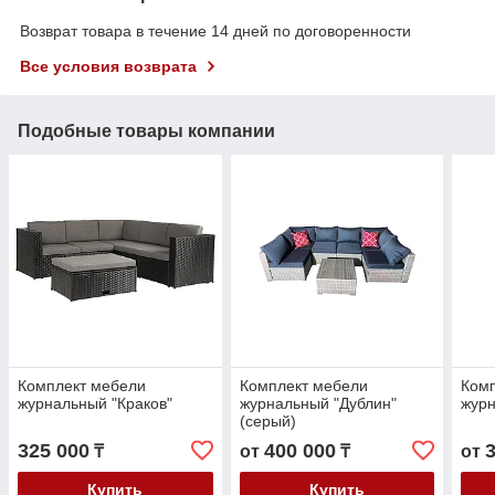
Возврат товара в течение 14 дней по договоренности
Все условия возврата
Подобные товары компании
Комплект мебели
Комплект мебели
Ком
журнальный "Краков"
журнальный "Дублин"
журн
(серый)
325 000
400 000
₸
от
₸
от
Купить
Купить